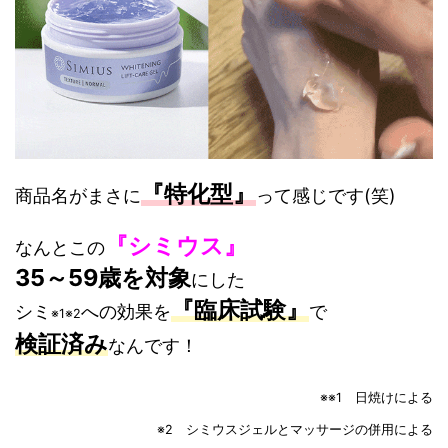
『特化型』
商品名がまさに
って感じです(笑)
『シミウス』
なんとこの
35～59歳を対象
にした
『臨床試験』
シミ
への効果を
で
※1※2
検証済み
なんです！
※※1 日焼けによる
※2 シミウスジェルとマッサージの併用による