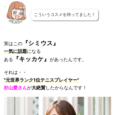
こういうコスメを待ってました！
『シミウス』
実はこの
一気に話題
になる
『キッカケ』
ある
があったんです。
それは・・
"元世界ランク1位テニスプレイヤー"
杉山愛さん
が
大絶賛
したからなんです！