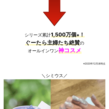
1,500万個
！
シリーズ累計
※
ぐーたら主婦たち絶賛
の
神コスメ
オールインワン
※2020年12月末時点
＼シミウス／