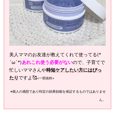
美人ママのお友達が教えてくれて使ってる(*
´ω`*)
あれこれ使う必要がない
ので、子育てで
忙しいママさんや
時短ケアしたい方にはぴっ
たり
ですよ🥰
<一部抜粋>
※個人の感想であり特定の効果効能を保証するものではありませ
ん。