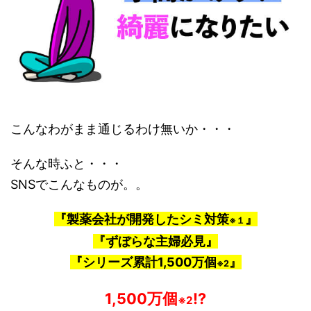
こんなわがまま通じるわけ無いか・・・
そんな時ふと・・・
SNSでこんなものが。。
『製薬会社が開発したシミ対策
』
※１
『ずぼらな主婦必見』
『シリーズ累計1,500万個
』
※2
1,500万個
!?
※
2