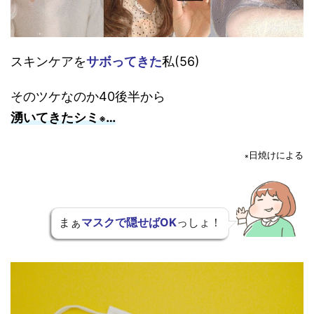
スキンケアを
サボってきた
私(56)
そのツケなのか40後半から
湧いてきたシミ
…
※
日焼けによる
※
まぁ
マスクで隠せばOK
っしょ！