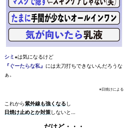
シミ
は気になるけど
※
『ぐーたらな私』
には太刀打ちできないんだろうな
ぁ。
※
日焼けによる
これから
紫外線も強くなる
し
日焼け止めとか対策
しないと…
だけど・・・