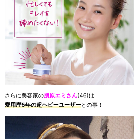
さらに美容家の
朋原エミさん
(46)は
愛用歴5年の超ヘビーユーザー
との事！