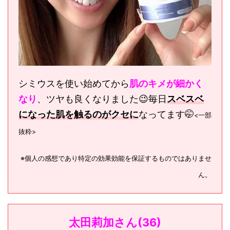
シミウスを使い始めてから
肌のキメが細かく
なり
、ツヤも良くなりました😉毎日
スベスベ
になった肌を触るのがクセに
なってます🤭
<一部
抜粋>
※個人の感想であり特定の効果効能を保証するものではありませ
ん。
太田莉加さん(36)