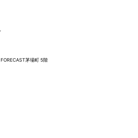
ン
FORECAST茅場町 5階