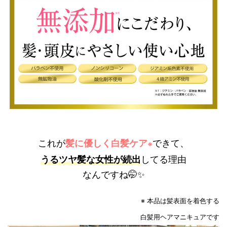
これが
髪に優しく白髪ケア
できて、
※
うるツヤ髪な女性が続出
してる理由
なんですね🤭✨
※ 本品は髪表面を着色する
白髪用ヘアマニキュアです