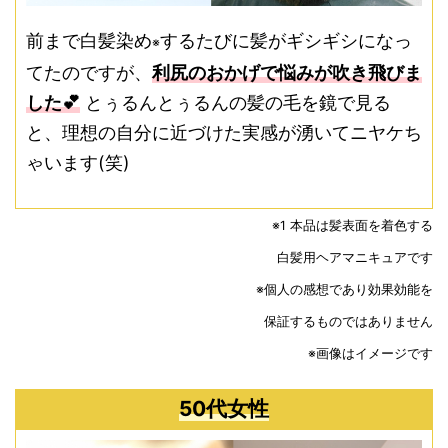
前まで白髪染め
するたびに髪がギシギシになっ
※
てたのですが、
利尻のおかげで悩みが吹き飛びま
した💕
とぅるんとぅるんの髪の毛を鏡で見る
と、理想の自分に近づけた実感が湧いてニヤケち
ゃいます(笑)
※1 本品は髪表面を着色する
白髪用ヘアマニキュアです
※個人の感想であり効果効能を
保証するものではありません
※画像はイメージです
50代女性