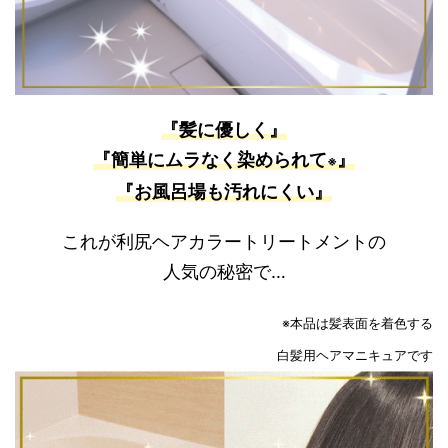
『髪に優しく』
『簡単にムラなく染められて
』
※
『お風呂場も汚れにくい』
これが利尻ヘアカラートリートメントの
人気の秘密で…
※本品は髪表面を着色する
白髪用ヘアマニキュアです