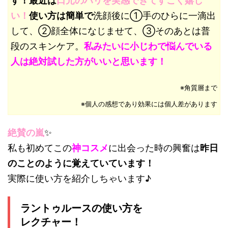
す！最近は
口元のハリを実感できてすごく嬉し
い！
使い方は簡単で
洗顔後に①手のひらに一滴出
して、②顔全体になじませて、③そのあとは普
段のスキンケア。
私みたいに小じわで悩んでいる
人は絶対試した方がいいと思います！
※角質層まで
※個人の感想であり効果には個人差があります
絶賛の嵐
✨
私も初めてこの
神コスメ
に出会った時の興奮は
昨日
のことのように覚えていています！
実際に使い方を紹介しちゃいます♪
ラントゥルースの使い方を
レクチャー！