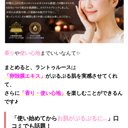
香り
や
使い心地
までいいなんて✨
まとめると、ラントゥルース
は
「卵殻膜エキス」
が
ぷるぷる肌を実感させてくれ
て、
さらに
「
香り・使い心地」
を楽しむことができるん
です♪
「使い始めてから
お肌がぷるぷるに…
」
口
コミでも話題！