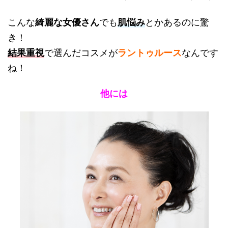
こんな
綺麗な女優さん
でも
肌悩み
とかあるのに驚
き！
結果重視
で選んだコスメが
ラントゥルース
なんです
ね！
他には