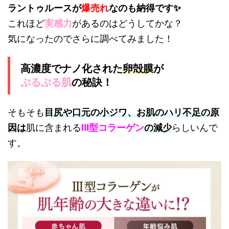
ラントゥルースが
爆売れ
なのも納得です✨
これほど
実感力
があるのはどうしてかな？
気になったのでさらに調べてみました！
高濃度でナノ化された
卵殻膜
が
ぷるぷる肌
の秘訣！
そもそも
目尻や口元の小ジワ、お肌のハリ不足の原
因は
肌に含まれる
Ⅲ型コラーゲン
の減少
らしいんで
す。