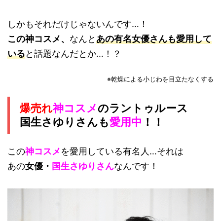
しかもそれだけじゃないんです…！
この神コスメ、
なんと
あの有名女優さんも愛用
して
いる
と話題なんだとか…！？
※乾燥による小じわを目立たなくする
爆売れ
神コスメ
のラントゥルース
国生さゆりさんも
愛用中
！！
この
神コスメ
を愛用している有名人…それは
あの
女優・
国生さゆりさん
なんです！