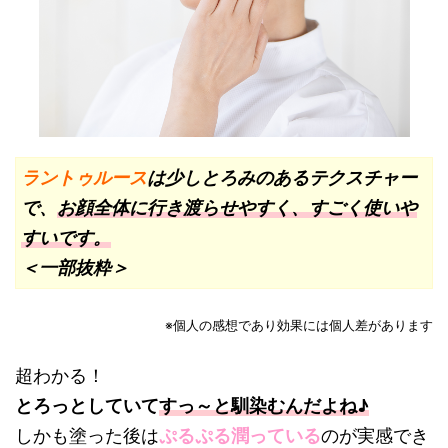
ラントゥルース
は少しとろみのあるテクスチャー
で、
お顔全体に行き渡らせやすく、すごく使いや
すいです。
＜一部抜粋＞
※個人の感想であり効果には個人差があります
超わかる！
とろっとしていて
すっ～と馴染むんだよね♪
しかも塗った後は
ぷるぷる潤っている
のが実感でき