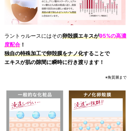
ラントゥルースにはその
卵殻膜エキスが
95%の高濃
度配合
！
独自の特殊加工で卵殻膜をナノ化
することで
エキスが肌の隙間に瞬時に行き渡ります！
※角質層まで