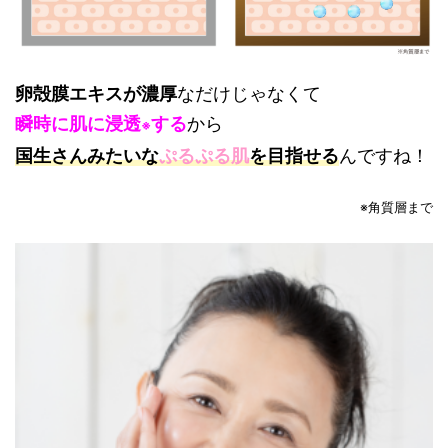
卵殻膜エキスが濃厚
なだけじゃなくて
瞬時に肌に浸透
する
から
※
国生さんみたいな
ぷるぷる肌
を目指せる
んですね！
※角質層まで