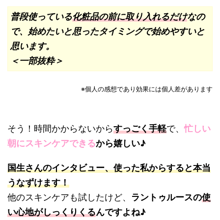
普段使っている
化粧品の前に取り入れるだけ
なの
で、始めたいと思ったタイミングで始めやすいと
思います。
＜一部抜粋＞
※個人の感想であり効果には個人差があります
そう！時間かからないから
すっごく手軽
で、
忙しい
朝にスキンケアできる
から嬉しい♪
国生さんのインタビュー、使った私からすると本当
うなずけます！
他のスキンケアも試したけど、
ラントゥルースの
使
い心地がしっくりくる
んですよね♪