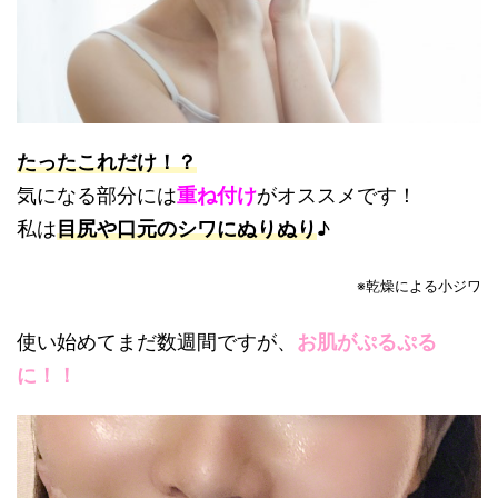
たったこれだけ！？
気になる部分には
重ね付け
がオススメです！
私は
目尻や口元のシワにぬりぬり
♪
※乾燥による小ジワ
使い始めてまだ数週間ですが、
お肌がぷるぷる
に！！