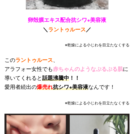
卵殻膜エキス配合抗シワ
美容液
※
＼
ラントゥルース
／
※乾燥による小じわを目立たなくする
この
ラントゥルース
、
アラフォー女性でも
赤ちゃんのようなぷるぷる肌
に
導いてくれると
話題沸騰中
！！
愛用者続出の
爆売れ
抗シワ
美容液
なんです！
※
※乾燥による小じわを目立たなくする