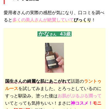
愛用者さんの実際の感想が気になり、口コミを調べ
ると
多くの美人さんが絶賛していて
びっくり
！
かな
43歳
さん
国生さんの綺麗な肌にあこがれて
話題の
ラントゥ
ルース
を試してみました。
とろっとしているのに
すっと馴染み、塗った後は
お肌がぷるぷる
潤って
いてとっても気持ちいい！まさに
神コスメ！
モニ