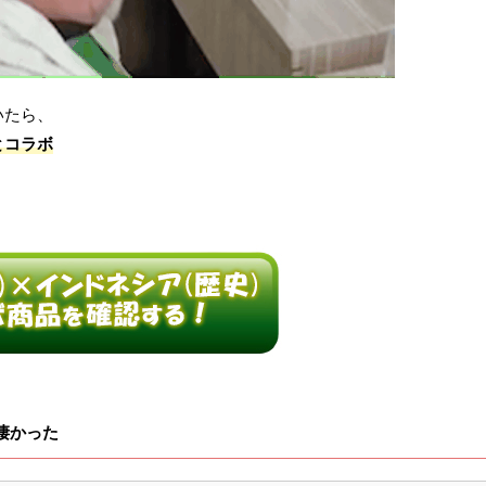
いたら、
とコラボ
凄かった