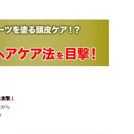
、
に衝撃！
ながら
の