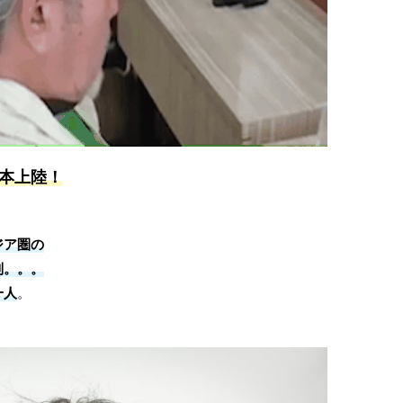
本上陸！
ジア圏の
別。。。
一人
。