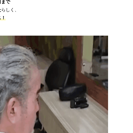
日まで
た
らしく、
ス！