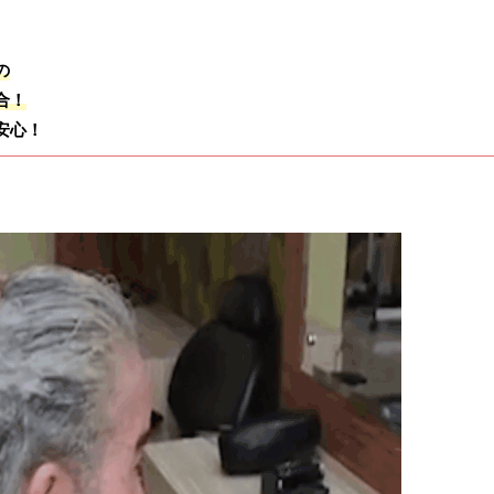
の
合！
安心！