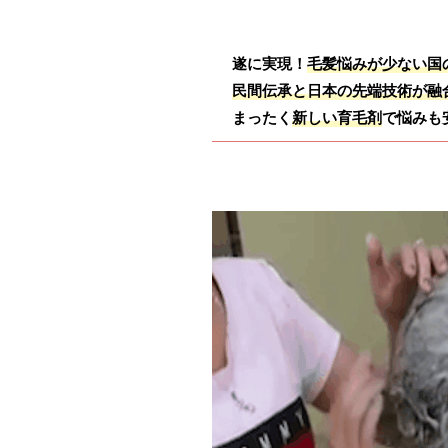
遂に実現！
毛髪悩みが少ない国
民間伝承と日本の先端技術が融
まったく
新しい育毛剤
で悩みも