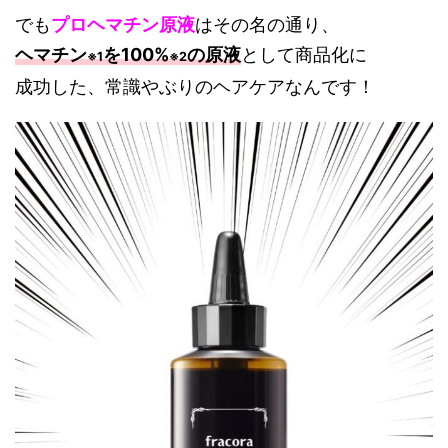
でも
プロヘマチン原液
はその名の通り、
ヘマチン
を100%
の原液
として商品化に
※1
※2
成功した、常識やぶりのヘアケアなんです！