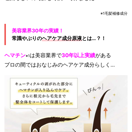
※1毛髪補修成分
美容業界30年の実績！
常識やぶりの
ヘアケア成分原液
とは…？！
ヘマチン
は美容業界で
30年以上実績
がある
※1
プロの間ではおなじみのヘアケア成分らしく…