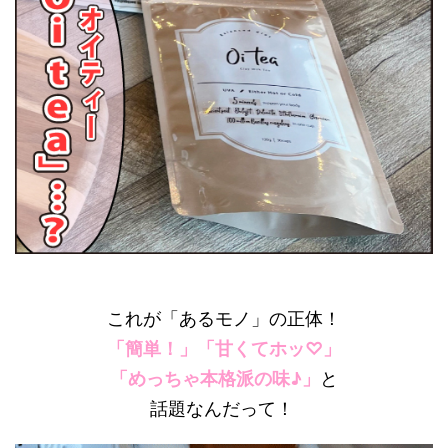
これが「あるモノ」の正体！
「簡単！」「甘くてホッ♡」
「めっちゃ本格派の味♪」
と
話題なんだって！