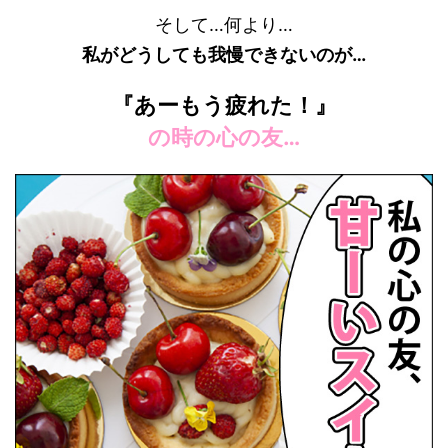
そして…何より…
私がどうしても我慢できないのが…
『あーもう疲れた！』
の時の心の友…