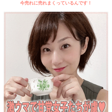
今売れに売れまくっているんです！