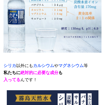
シリカ
以外にも
カルシウム
や
マグネシウム
等
私たちに
絶対的に必要な成分
も
入ってる
んです！