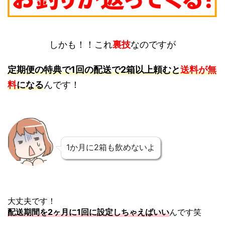
しかも！！これ
裏技
なのですが
定期便の特典で1回の配送で2箱以上頼むと
送料が無
料
になる
んです！
1か月に2箱も飲めないよ
大丈夫です！
配送期間を2ヶ月に1回に設定しちゃえばいい
んです笑