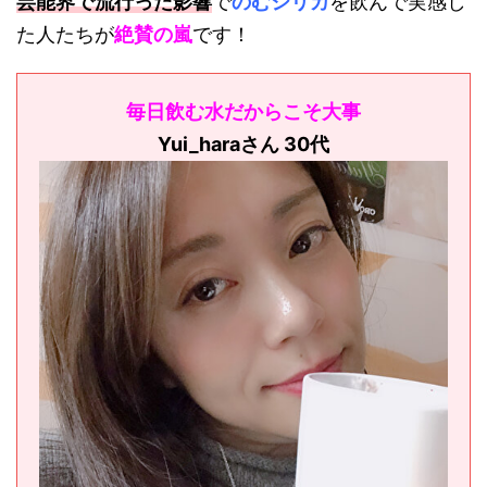
芸能界で流行った
影響
で
のむシリカ
を飲んで実感し
た人たちが
絶賛の嵐
です！
毎日飲む水だからこそ大事
Yui_haraさん 30代