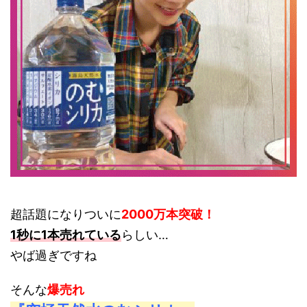
超話題になりついに
2000万本突破！
1秒に1本売れている
らしい…
やば過ぎですね
そんな
爆売れ