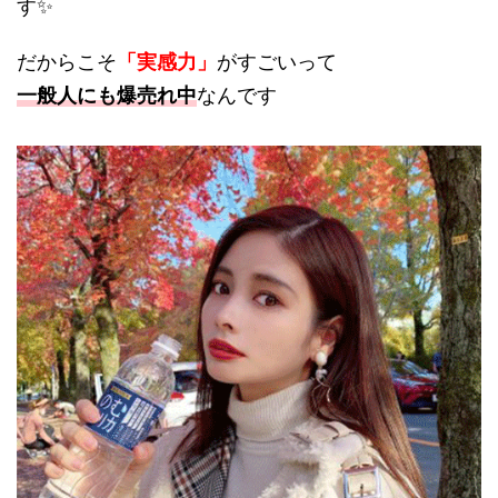
す✨
だからこそ
「実感力」
がすごいって
一般人にも爆売れ中
なんです