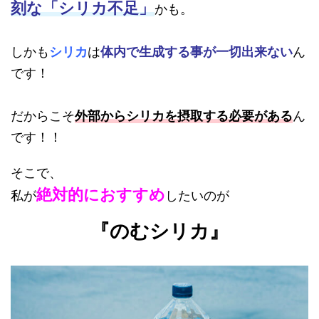
刻な
「シリカ不足」
かも。
しかも
シリカ
は
体内で生成する事が一切出来ない
ん
です！
だからこそ
外部からシリカを摂取する必要がある
ん
です！！
そこで、
絶対的におすすめ
私が
したいのが
『のむシリカ』