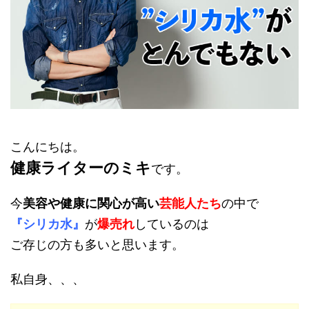
こんにちは。
健康ライターのミキ
です。
今
美容や健康に関心が高い
芸能人たち
の中で
『シリカ水』
が
爆売れ
しているのは
ご存じの方も多いと思います。
私自身、、、