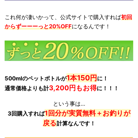
これ何が凄いかって、公式サイトで購入すれば
初回
からずーーーっと20%OFF
になるんです！
1本150円
500mlのペットボトルが
に！
3,200円もお得
通常価格よりも計
に！！！
という事は…
1回分が実質無料＋お釣りが
3回購入すれば
戻る
計算なんです！