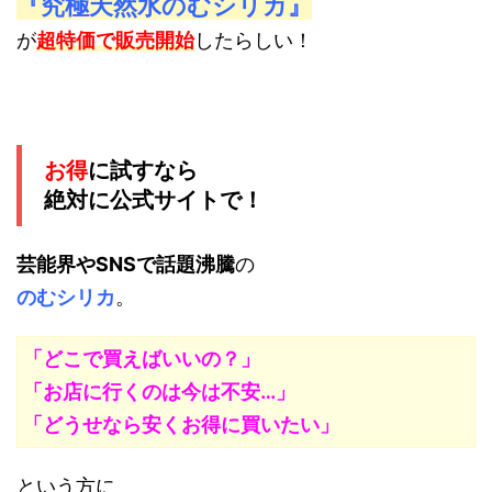
『究極天然水のむシリカ』
が
超特価で販売開始
したらしい！
お得
に試すなら
絶対に公式サイトで！
芸能界やSNSで話題沸騰
の
のむシリカ
。
「どこで買えばいいの？」
「お店に行くのは今は不安…」
「どうせなら安くお得に買いたい」
という方に