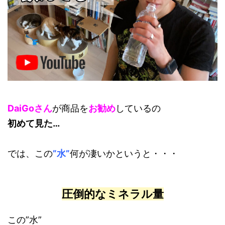
DaiGoさん
が商品を
お勧め
しているの
初めて見た…
では、この
”水”
何が凄いかというと・・・
圧倒的なミネラル量
この
”水”