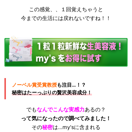
この感覚、、１回覚えちゃうと
今までの生活には戻れないですね！！
ノーベル賞受賞教授
も注目…！？
秘密はたーっぷりの贅沢美容成分！
でも
なんでこんな実感力
あるの？
って気になったので調べてみました！
その
秘密
は…my'sに含まれる