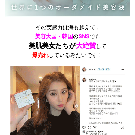
その実感力は海も越えて…
美容大国・韓国
の
SNS
でも
美肌美女たちが
大絶賛
して
爆売れ
しているみたいです！