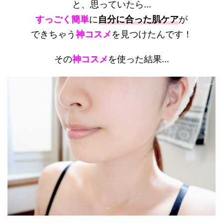
と、思っていたら…
すっごく簡単
に
自分に合った肌ケア
が
できちゃう
神コスメ
を見つけたんです！
その
神コスメ
を使った結果…