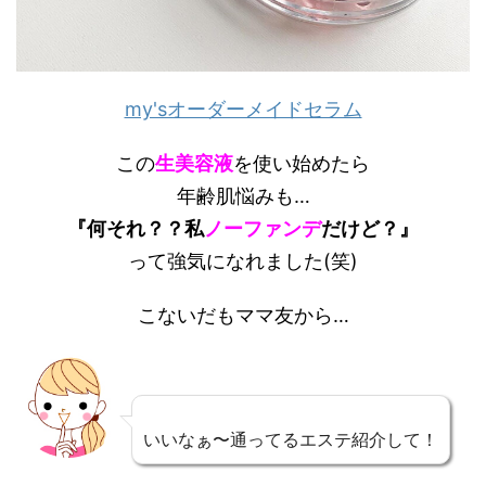
my'sオーダーメイドセラム
この
生美容液
を使い始めたら
年齢肌悩みも…
『何それ？？私
ノーファンデ
だけど？』
って強気になれました(笑)
こないだもママ友から…
いいなぁ〜通ってるエステ紹介して！