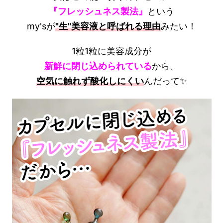
『フレッシュネス製法』
という
my'sが
"生"美容液と呼ばれる理由
みたい！
1粒1粒に美容成分が
新鮮に閉じ込められている
から、
空気に触れず酸化しにくい
んだって✨