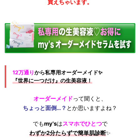
買えちゃいます。
12万通り
から私専用オーダーメイド✨
『世界に一つだけ』の生美容液！
オーダーメイド
って聞くと、
ちょっと面倒…？
とか思いますよね？
でも
my's
は
スマホでひとつ
で
わずか2分たらずで簡単肌診断
✨