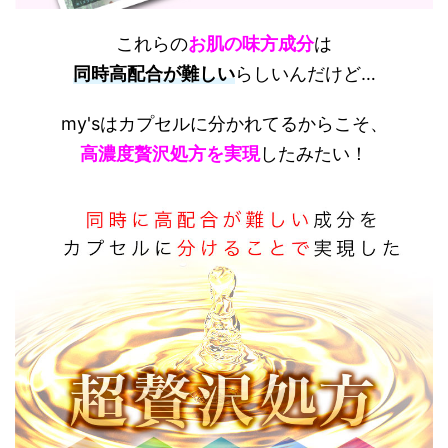
これらの
お肌の味方成分
は
同時高配合が難しい
らしいんだけど…
my'sはカプセルに分かれてるからこそ、
高濃度贅沢処方を実現
したみたい！