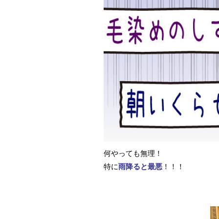
何やっても無理！
特に
雨降ると最悪
！！！