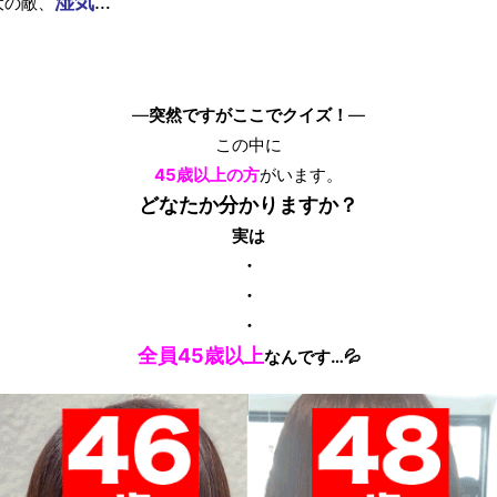
湿気
…
大の敵、
―
突然ですがここでクイズ！
―
この中に
45歳以上
の方
がいます。
どなたか分かりますか？
実は
・
・
・
全員45歳以上
なんです…💦