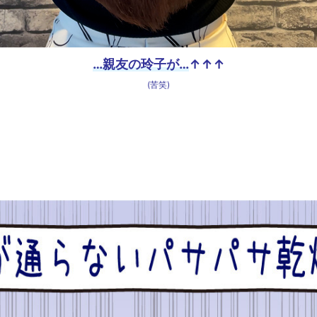
…親友の玲子が…
↑↑↑
(苦笑)