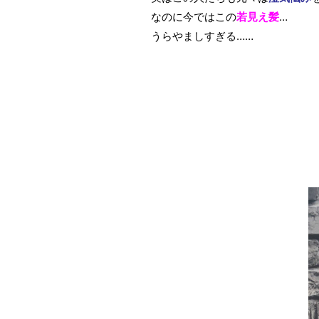
なのに今ではこの
若見え髪
…
うらやましすぎる……