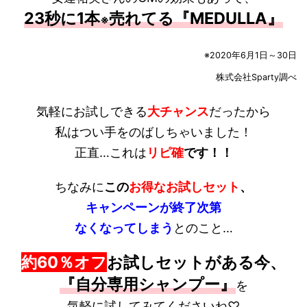
23秒に1本
売れてる『MEDULLA』
※
※
2020
年
6
月
1
日～
30
日
株式会社
Sparty
調べ
気軽にお試しできる
大チャンス
だったから
私はつい手をのばしちゃいました！
正直…これは
リピ確
です！！
ちなみに
この
お得なお試しセット
、
キャンペーンが終了次第
なくなってしまう
とのこと…
約60％オフ
お試しセットがある今、
『自分専用シャンプー』
を
気軽に試してみてくださいね♡