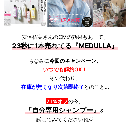
安達祐実さんのCMの効果もあって、
23秒に1本売れてる『MEDULLA』
ちなみに
今回のキャンペーン、
いつでも解約OK！
その代わり、
在庫が無くなり次第即終了
とのこと…
71％オフ
の今、
『自分専用シャンプー』
を
試してみてくださいね♡