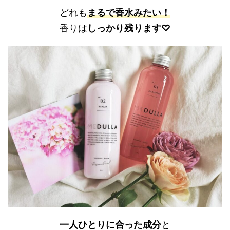
どれも
まるで香水みたい！
香りは
しっかり残ります♡
一人ひとりに合った成分
と