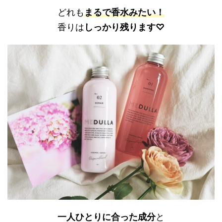
どれも
まるで香水みたい！
香りは
しっかり残ります♡
一人ひとりに合った成分
と