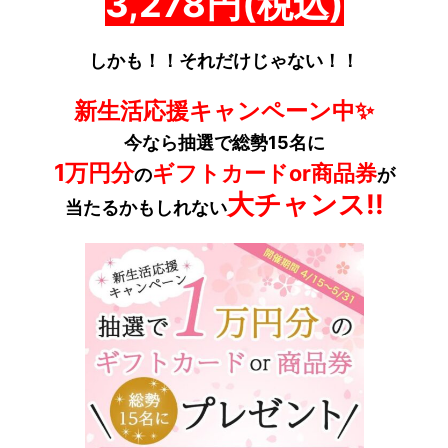
3,278円(税込)
しかも！！それだけじゃない！！
新生活応援キャンペーン中✨
今なら抽選で総勢15名に
1万円分
ギフトカードor商品券
の
が
大チャンス!!
当たるかもしれない