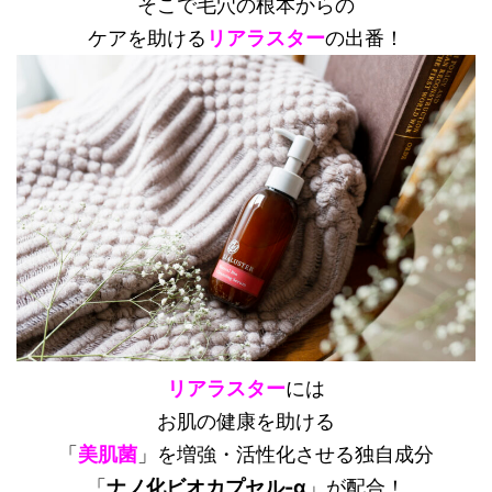
そこで毛穴の根本からの
ケアを助ける
リアラスター
の出番！
リアラスター
には
お肌の健康を助ける
「
美肌菌
」を増強・活性化させる
独自成分
「
ナノ化ビオカプセル-α
」が配合！