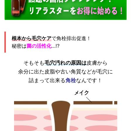
根本から毛穴ケア
で角栓排出促進！
秘密は
菌の活性化
…!?
そもそも
毛穴汚れの原因は
皮膚から
余分に出た皮脂や古い角質などが毛穴に
詰まって出来る
角栓
なんです！