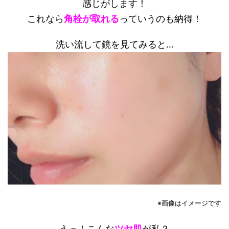
感じがします！
これなら
角栓が取れる
っていうのも納得！
洗い流して鏡を見てみると…
※画像はイメージです
えっ！こんな
ツヤ肌
が私？