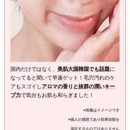
国内だけではなく、
美肌大国韓国でも話題
に
なってると聞いて早速ゲット！
毛穴汚れのケ
アもスゴイし
アロマの香りと抜群の潤いキー
プ力
で気分もお肌も和らぎました！
※画像はイメージです
※個人の感想であり効果効能を
保証するものではありません