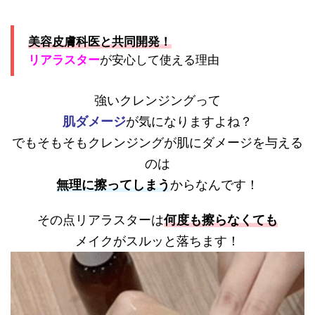
美容皮膚科医と共同開発！
リアラスター
が安心して使える理由
強いクレンジングって
肌ダメージ
が気になりますよね？
でもそもそもクレンジングが肌にダメージを与える
のは
無理に擦ってしまう
からなんです！
その点リアラスターは
何度も擦らなくても
メイクがスルッと落ちます！