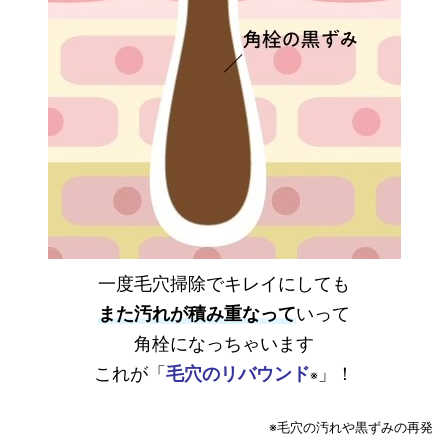
一度毛穴掃除で
キレイにしても
また汚れが積み重なって
いって
角栓になっちゃいます
これが「
毛穴のリバウンド
」
！
※
※毛穴の汚れや黒ずみの再発