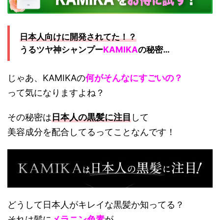
日本人向けに開発されてた！？
うるツヤ神シャンプー
KAMIKA
の秘密…
じゃあ、KAMIKAの
何が
そんなにすごいの？
って気になりますよね？
その秘密は
日本人の黒髪に注目
して
美容成分を配合してるってことなんです！
どうして日本人がキレイな黒髪か知ってる？
それは髪に
メラニン色素
が