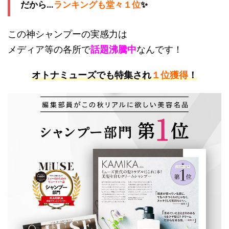
だから…
ランキングも堂々１位
✨
この神シャンプーの実感力は
メディア等の各所で
話題沸騰中
なんです！
オトナミューズでも特集され
１位獲得
！