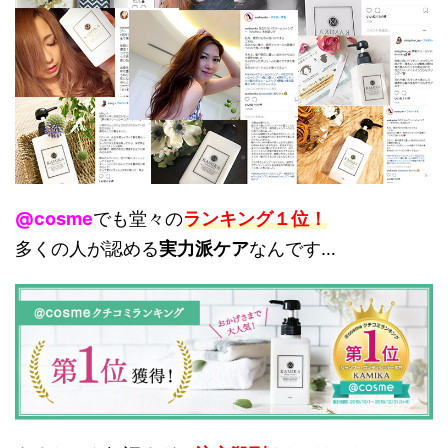
@cosme
でも堂々の
ランキング１位！
多くの人が認める
実力派ケア
なんです…