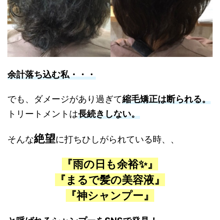
余計落ち込む私・・・
でも、ダメージがあり過ぎて
縮毛矯正は断られる。
トリートメントは
長続きしない。
絶望
そんな
に打ちひしがられている時、、
『雨の日も余裕✨』
『まるで髪の美容液』
『神シャンプー
』