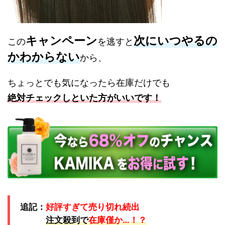
キャンペーン
次にいつやるの
この
を逃すと
かわからない
から、
ちょっとでも気になったら在庫だけでも
絶対チェックしといた方がいいです！
追記：
好評すぎて売り切れ続出
注文殺到で
在庫僅か…！？