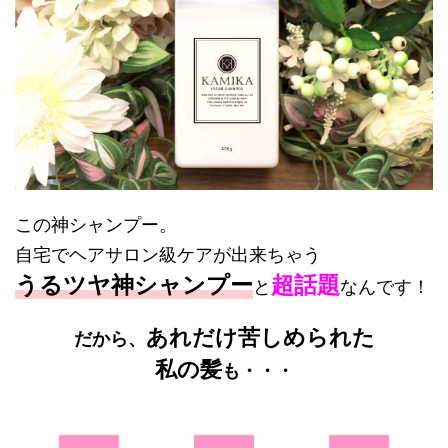
この神シャンプー。
自宅でヘアサロン級ケアが出来ちゃう
うるツヤ神シャンプー
超話題
と
なんです！
あれだけ苦しめられた
だから、
私の髪
も・・・