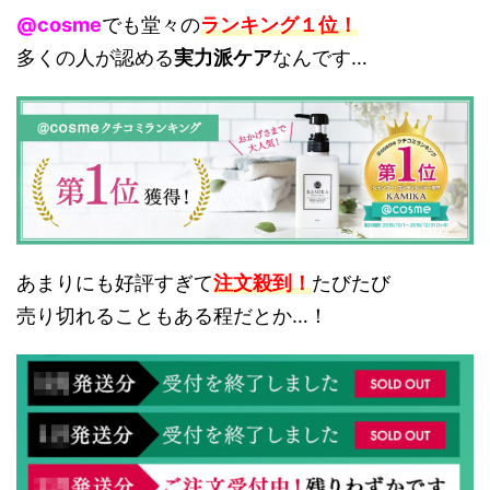
@cosme
でも堂々の
ランキング１位！
多くの人が認める
実力派ケア
なんです…
あまりにも好評すぎて
注文殺到！
たびたび
売り切れることもある程だとか…！