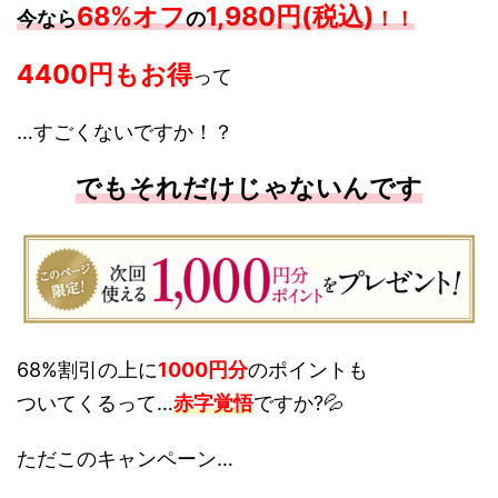
68%オフ
1,980円(税込)
今なら
の
！！
4400円もお得
って
…すごくないですか！？
でもそれだけじゃないんです
68%割引の上に
1000円分
のポイントも
ついてくる
って…
赤字覚悟
ですか?💦
ただこのキャンペーン…