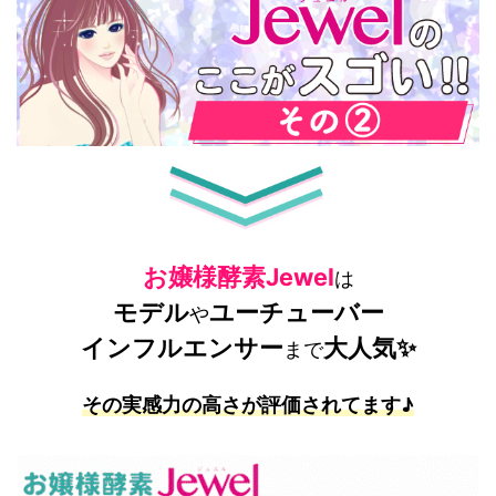
お嬢様酵素Jewel
は
モデル
ユーチューバー
や
インフルエンサー
大人気✨
まで
その実感力の高さが評価されてます♪