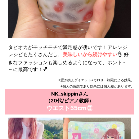
タピオカがモッチモチで満足感が凄いです！アレンジ
レシピもたくさんだし、
美味しいから続けやすい
👌 好
きなファッションも楽しめるようになって、ホント～
～に最高です！💕
※置き換えダイエット+カロリー制限による効果。
※個人の感想であり効果には個人差があります。
NK_skippinさん
（20代/ピアノ教師）
ウエスト55cm👏