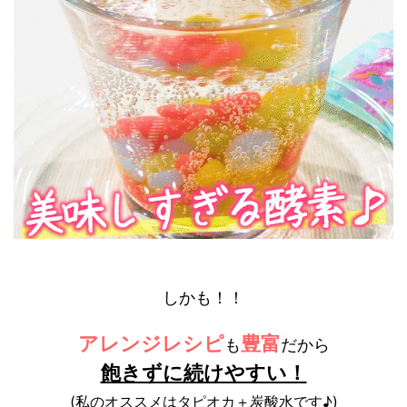
しかも！！
アレンジレシピ
豊富
も
だから
飽きずに続けやすい！
(私のオススメはタピオカ＋炭酸水です♪)