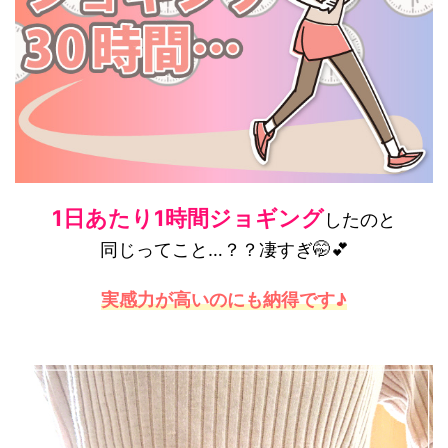
1日あたり1時間ジョギング
したのと
同じってこと…？？凄すぎ🤭💕
実感力が高いのにも納得です♪