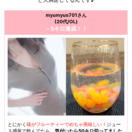
myumyuo701さん
(20代/OL)
－5キロ達成！！
とにかく
味がフルーティーでめちゃ美味しい！
ジュー
ス感覚で飲んでたら、
気付いたら50キロ切ってました