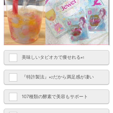
美味しいタピオカで痩せれる
※1
『特許製法』
だから満足感が凄い
※2
107種類の酵素で美容もサポート