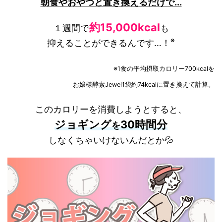
朝食やおやつと置き換えるだけで...
約15,000kcal
１週間で
も
※
抑えることが
できるんです…
！
※1食の平均摂取カロリー700kcalを
お嬢様酵素Jewel1袋約74kcalに置き換えて計算。
このカロリーを消費しようとすると、
ジョギング
30時間分
を
しなくちゃいけないんだとか💦