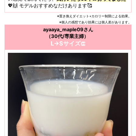
💖🙌 モデルおすすめなだけあります🥰
※置き換えダイエット+カロリー制限による効果。
※個人の感想であり効果には個人差があります。
ayaaya_maple09さん
（30代/専業主婦）
L→Sサイズ
👏