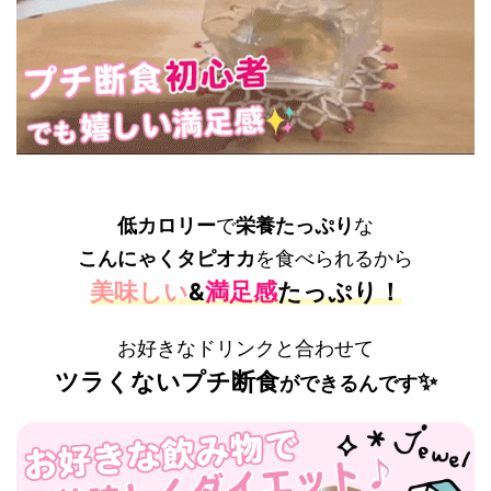
低カロリー
で
栄養たっぷり
な
こんにゃくタピオカ
を食べられるから
美味しい
&
満足感
たっぷり！
お好きなドリンクと合わせて
ツラくないプチ断食
✨
ができるんです