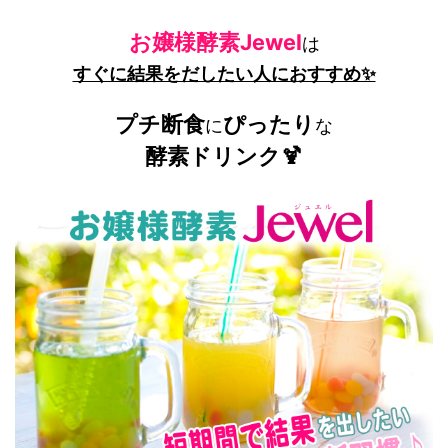
お嬢様酵素Jewel
は
すぐに結果をだしたい人におすすめ✨
プチ断食
ぴったり
に
な
酵素ドリンク🍹