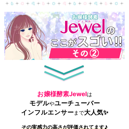
お嬢様酵素Jewel
は
モデル
ユーチューバー
や
インフルエンサー
大人気✨
まで
その実感力の高さが評価されてます♪