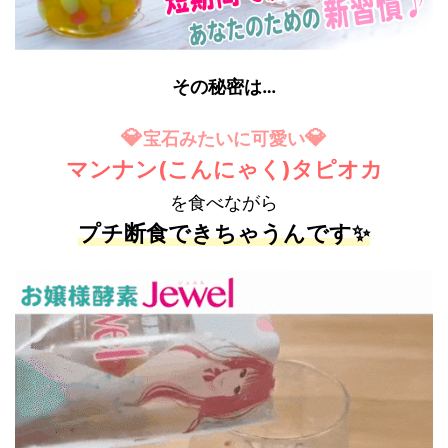
その秘密は…
💎
💎
宝石みたいに可愛い
マ
ンナン
(こんにゃく)タピオカ
を食べながら
プチ断食できちゃうんです✨