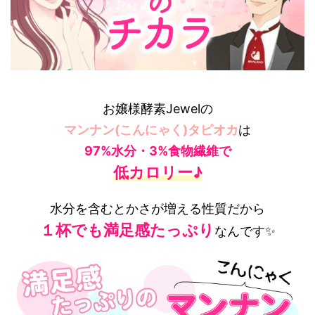
お嬢様酵素Jewelの
マンナン(こんにゃく)タピオカ
は
97%水分・3%食物繊維で
低カロリー♪
水分を含むとかさが増える性質だから
１杯でも満足感たっぷり
なんです✨