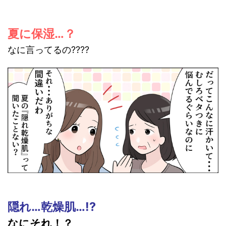
夏に保湿…？
なに言ってるの????
隠れ…乾燥肌…!?
なにそれ！？