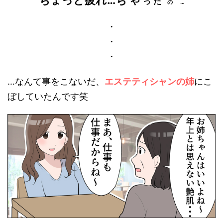
ちょっと疲れ…ち ゃ
っ
た
の …
・
・
・
…なんて事をこないだ、
エステティシャンの姉
にこ
ぼしていたんです笑