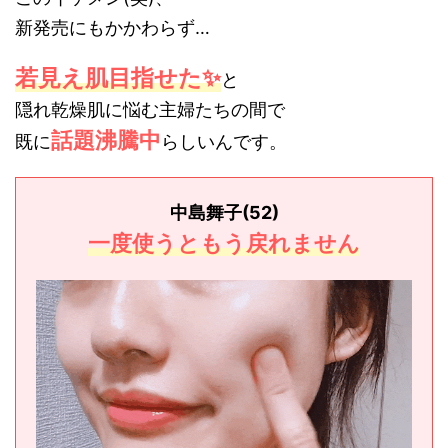
新発売にもかかわらず…
若見え肌目指せた✨
と
隠れ乾燥肌に悩む主婦たちの間で
話題沸騰中
既に
らしいんです。
中島舞子(52)
一度使うともう戻れません