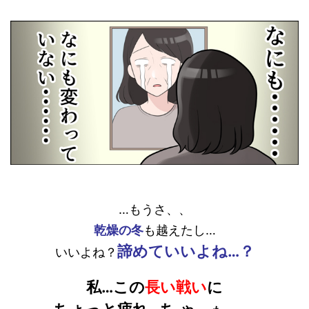
…もうさ、、
乾燥の冬
も越えたし…
諦めていいよね…？
いいよね？
私…この
長い戦い
に