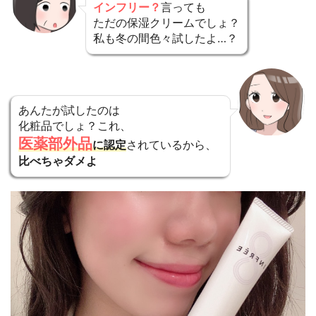
インフリー？
言っても
ただの保湿クリームでしょ？
私も冬の間色々試したよ…？
あんたが試したのは
化粧品でしょ？
これ、
医薬部外品
に認定
されているから、
比べちゃダメよ