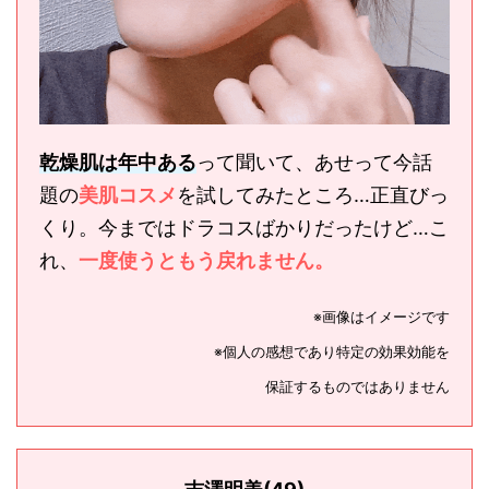
乾燥肌は年中ある
って聞いて、あせって今話
題の
美肌コスメ
を試してみたところ…正直びっ
くり。今まではドラコスばかりだったけど…こ
れ、
一度使うともう戻れません。
※画像はイメージです
※個人の感想であり特定の効果効能を
保証するものではありません