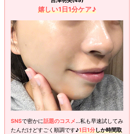
吉澤明美(49)
嬉しい1日1分ケア♪
SNS
で密かに
話題のコスメ
…私も早速試してみ
たんだけどすごく順調です♪
1日1分
しか時間取