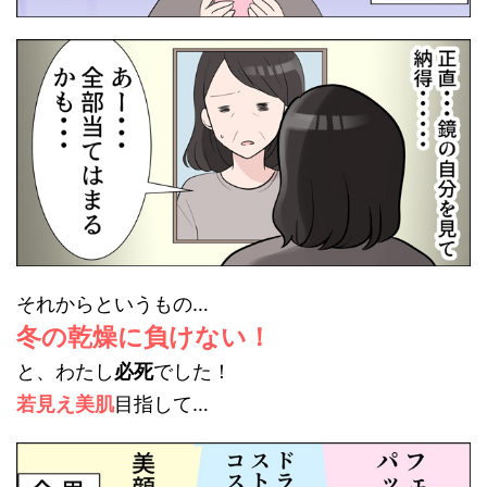
それからというもの…
冬の乾燥に負けない！
と、
わたし
必死
でした！
若見え美肌
目指して…