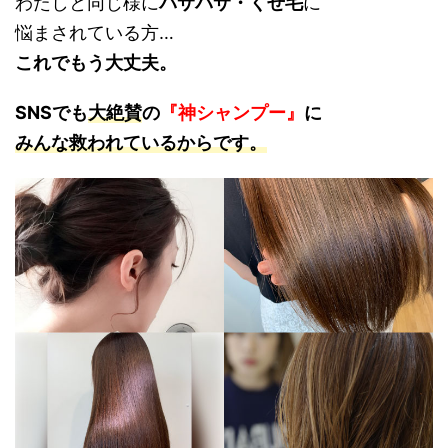
わたしと同じ様に
パサパサ・くせ毛
に
悩まされている方…
これでもう大丈夫。
SNS
でも
大絶賛
の
『神シャンプー』
に
みんな救われているからです。