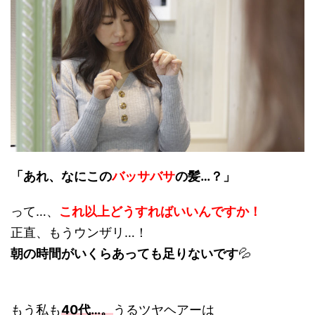
「あれ、なにこの
バッサバサ
の髪…？」
って…、
これ以上どうすればいいんですか！
正直、もうウンザリ…！
朝の時間がいくらあっても足りないです
💦
もう私も
40代…。
うるツヤヘアーは