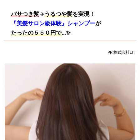
パサつき髪
→
うるつや髪
を実現！
『美髪サロン級体験』シャンプー
が
たったの５５０円で
…✨
PR:株式会社LIT