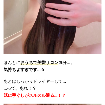
ほんとに
おうちで美髪サロン
気分…。
気持ちよすぎです…☆
あとはしっかりドライヤーして…
…って、あれ！？
既に手ぐしがスルスル通る…！？