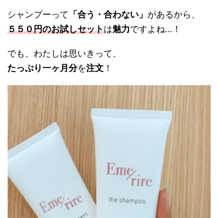
シャンプーって
「合う・合わない」
があるから、
５５０円
の
お試しセット
は
魅力
ですよね…！
でも、わたしは思いきって、
たっぷり一ヶ月分
を
注文
！