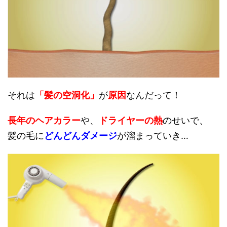
それは
「髪の空洞化」
が
原因
なんだって！
長年のヘアカラー
や、
ドライヤーの熱
のせいで、
髪の毛に
どんどんダメージ
が溜まっていき…