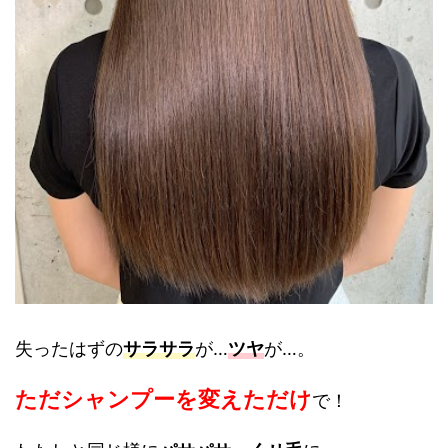
失ったはずの
サラサラ
が…
ツヤ
が…。
ただシャンプーを変えただけ
で！