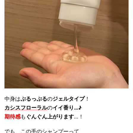
中身は
ぷるっぷる
の
ジェルタイプ
！
カシスフローラル
の
イイ香り…♪
期待感
も
ぐんぐん上がります
…！
でも、この手のシャンプーって