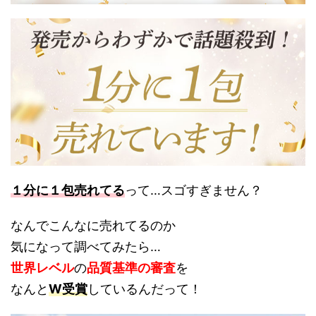
１分に１包売れてる
って…スゴすぎません？
なんでこんなに売れてるのか
気になって調べてみたら…
世界レベル
の
品質基準の審査
を
なんと
W受賞
しているんだって！