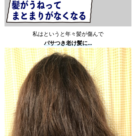
私はというと年々髪が傷んで
パサつき老け髪に…