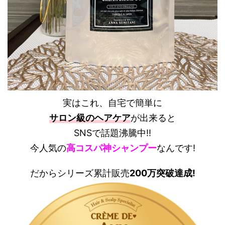
実はこれ、
自宅で簡単に
サロン級のヘアケア
が出来ると
SNSで話題沸騰中!!
今人気の
高コスパ神シャンプー
なんです!
だからシリーズ累計販売
200万突破達成
!