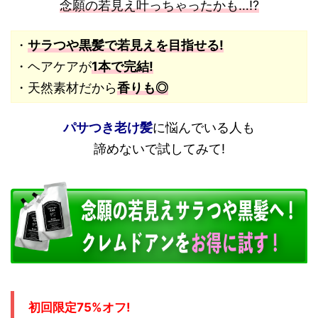
念願の若見え叶っちゃったかも…!?
・
サラつや黒髪で若見えを目指せる!
・ヘアケアが
1本で完結!
・天然素材だから
香りも◎
パサつき老け髪
に悩んでいる人も
諦めないで試してみて!
初回限定75%オフ!