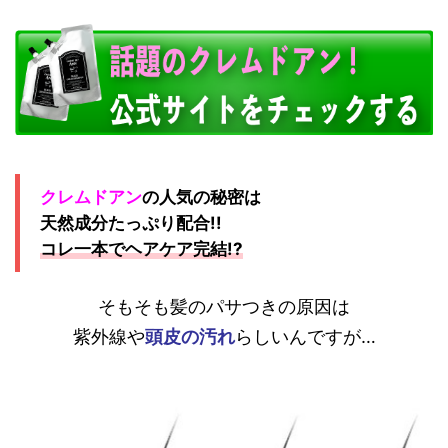
クレムドアン
の人気の秘密は
天然成分たっぷり配合!!
コレ一本でヘアケア完結!?
そもそも髪のパサつきの原因は
紫外線や
頭皮の汚れ
らしいんですが…