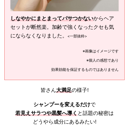
しなやかにまとまってパサつかない
からヘア
セットが断然楽。
加齢で強くなったクセも気
にならなくなりました。
<一部抜粋>
※画像はイメージです
※個人の感想であり
効果効能を保証するものではありません
皆さん
大満足
の様子!
シャンプーを変えるだけ
で
若見えサラつや黒髪へ導く
と話題の秘密は
どうやら成分にあるみたい!