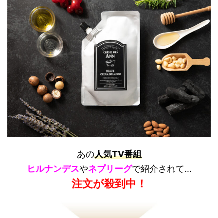
あの
人気TV番組
ヒルナンデス
や
ネプリーグ
で紹介されて…
注文が殺到中！