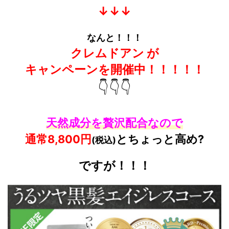
↓↓↓
なんと！！！
クレムドアン が
キャンペーンを開催中！！！！！
👇👇👇
天然成分を贅沢配合なので
通常8
,800
円
とちょっと高め
?
(税込)
ですが！！！