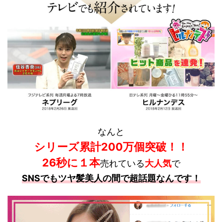
なんと
シリーズ累計200万個突破！！
26秒に１本
売れている
大人気
で
SNSでもツヤ髪美人の間で超話題なんです！