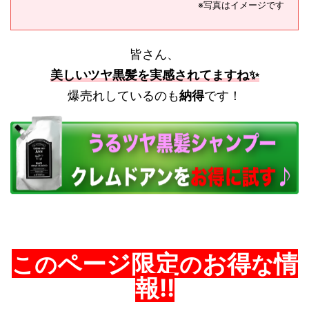
※
写真はイメージです
皆さん、
美しいツヤ黒髪を実感されてますね✨
爆売れしているのも
納得
です！
ページ限定
お得
情
この
の
な
報!!