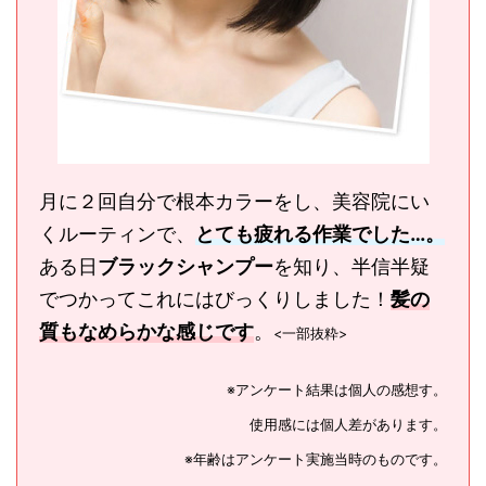
月に２回自分で根本カラーをし、美容院にい
くルーティンで、
とても疲れる作業でした…。
ある日
ブラックシャンプー
を知り、半信半疑
でつかってこれにはびっくりしました！
髪の
質もなめらかな感じです
。
<一部抜粋>
※
アンケート結果は個人の感想す。
使用感には個人差があります。
※
年齢はアンケート実施当時のものです。