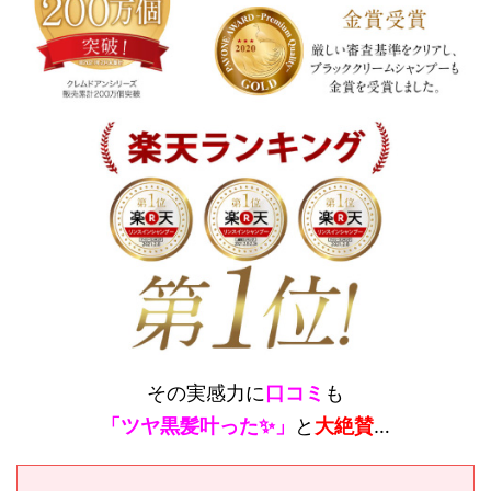
その実感力に
口コミ
も
「ツヤ黒髪叶った✨」
と
大絶賛
…