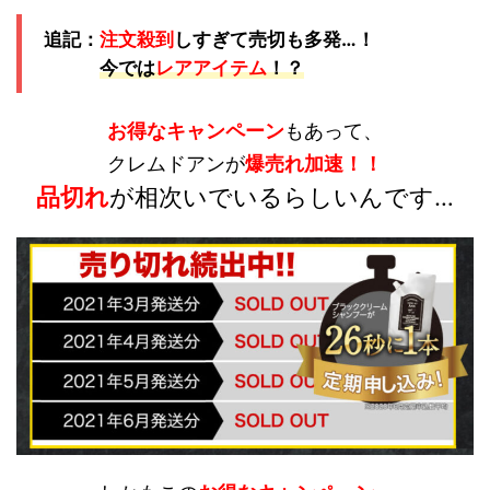
追記：
注文殺到
しすぎて売切も多発…！
今では
レアアイテム
！？
お得なキャンペーン
もあって、
クレムドアンが
爆売れ加速！！
品切れ
が相次いでいるらしいんです…