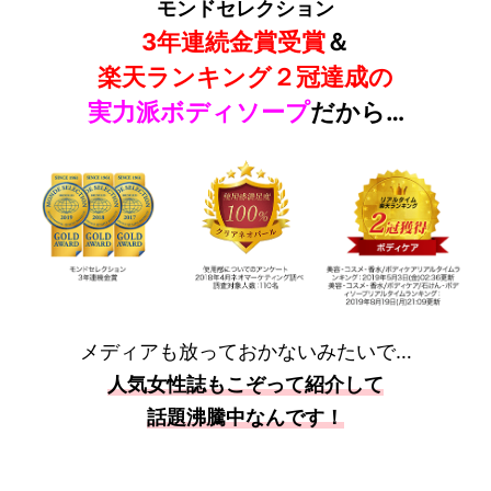
モンドセレクション
3年連続金賞受賞
＆
楽天ランキング２冠達成の
実力派ボディソープ
だから…
メディアも放っておかないみたいで…
人気女性誌もこぞって紹介して
話題沸騰中なんです！