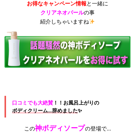
お得なキャンペーン情報
と一緒に
クリアネオパール
の事
紹介しちゃいますね
口コミでも大絶賛
！！お風呂上がりの
ボディクリーム…辞めました
✨
神ボディソープ
この
の登場で…