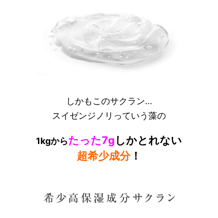
しかもこのサクラン…
スイゼンジノリっていう藻の
たった7g
しかとれない
1kgから
超希少成分
！