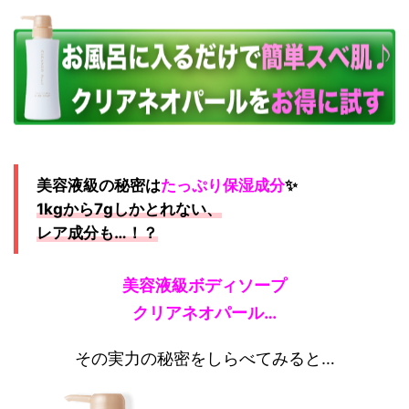
美容液級
の秘密は
たっぷり保湿成分
✨
1kgから7gしかとれない、
レア成分も…！？
美容液級ボディソープ
クリアネオパール…
その実力の秘密をしらべてみると…