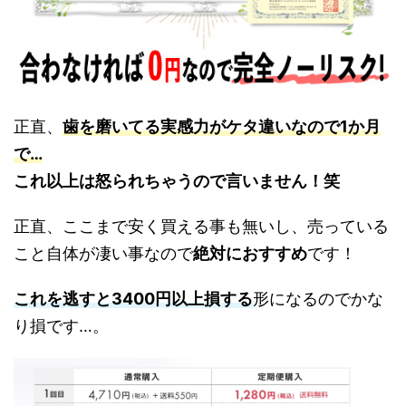
正直、
歯を磨いてる実感力がケタ違いなので1か月
で…
これ以上は怒られちゃうので言いません！笑
正直、ここまで安く買える事も無いし、売っている
こと自体が凄い事なので
絶対におすすめ
です！
これを逃すと3400円以上損する
形になるのでかな
り損です…。