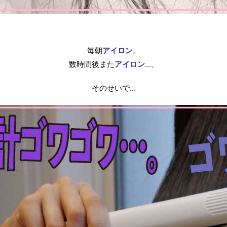
毎朝
アイロン
。
数時間後また
アイロン
…。
そのせいで…