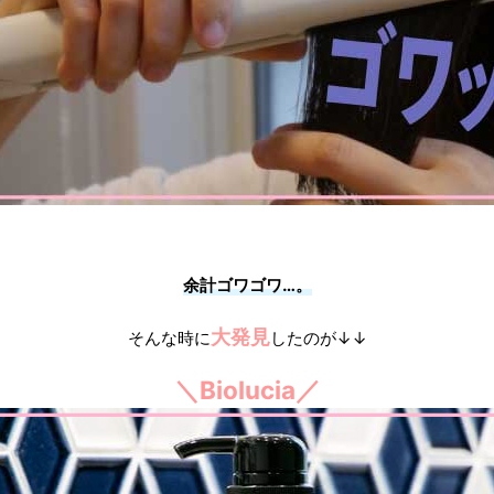
余計ゴワゴワ…。
大発見
そんな時に
したのが↓↓
＼Biolucia／