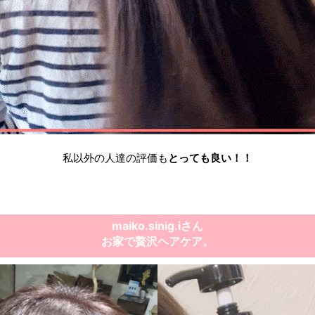
私以外の人達の評価も
とっても良い
！！
maiko.sinig.iさん
お家で贅沢ヘアケア。