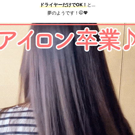
ドライヤーだけでOK！
と…
夢のようです！🤭💖