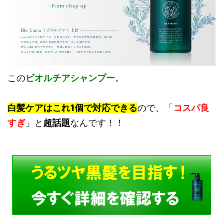
この
ビオルチアシャンプー
。
白髪ケアはこれ1個で対応できる
ので、「
コスパ良
すぎ
」と
超話題
なんです！！