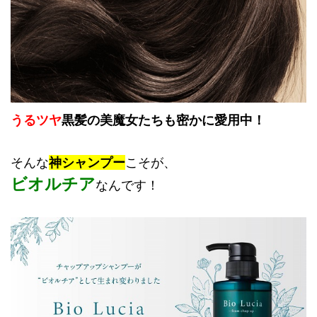
うるツヤ
黒髪の美魔女たちも密かに愛用中！
そんな
神シャンプー
こそが、
ビオルチア
なんです！