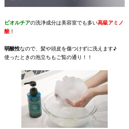
ビオルチア
の洗浄成分は美容室でも多い
高級アミノ
酸
！
弱酸性
なので、髪や頭皮を傷つけずに洗えます♪
使ったときの泡立ちもご覧の通り！！