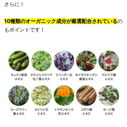
さらに！
10種類の
オーガニック成分
が厳選配合されている
の
もポイントです！