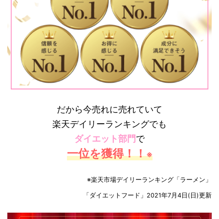
だから今売れに売れていて
楽天デイリーランキングでも
ダイエット部門
で
一位を獲得！！
※
※楽天市場デイリーランキング「ラーメン」
「ダイエットフード」2021年7月4日(日)更新