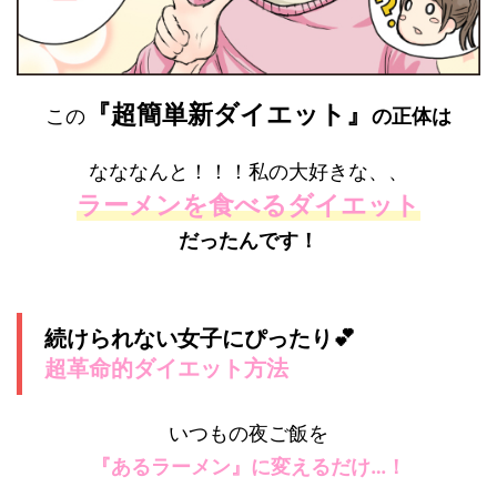
『超簡単新ダイエット』
この
の正体は
なななんと！！！私の大好きな、、
ラーメンを食べる
ダイエット
だったんです！
続けられない女子にぴったり💕
超革命的ダイエット方法
いつもの夜ご飯を
『あるラーメン』に変えるだけ…！