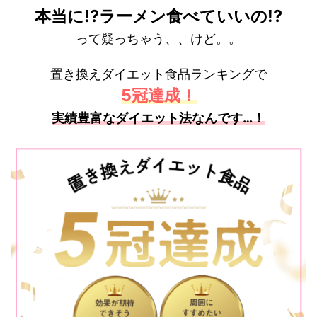
本当に!?ラーメン食べていいの!?
って疑っちゃう、、けど。。
置き換えダイエット食品ランキングで
5冠達成！
実績豊富なダイエット法なんです…！