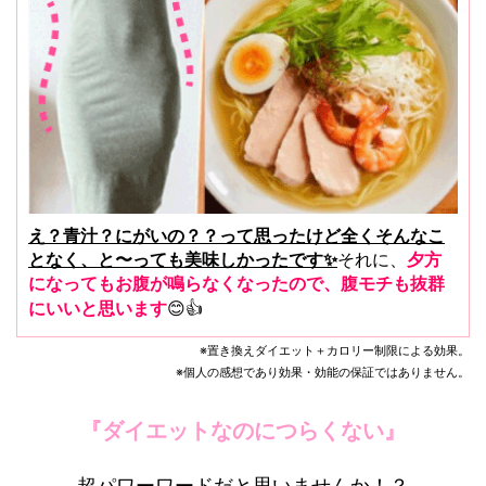
え？青汁？にがいの？？って思ったけど全くそんなこ
となく、と〜っても美味しかったです✨
それに、
夕方
になってもお腹が鳴らなくなったので、腹モチも抜群
にいいと思います
😊👍
※置き換えダイエット＋カロリー制限による効果。
※個人の感想であり効果・効能の保証ではありません。
『ダイエットなのにつらくない』
超パワーワードだと思いませんか！？