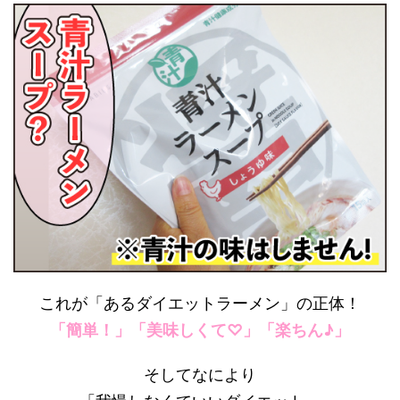
これが「あるダイエットラーメン」の正体！
「簡単！」「美味しくて♡」「楽ちん♪」
そしてなにより