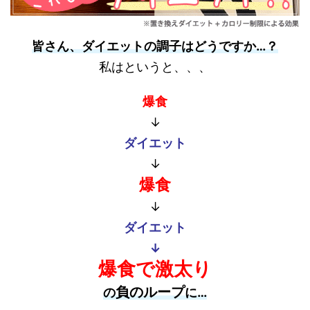
皆さん、ダイエットの調子はどうですか…？
私はというと、、、
爆食
↓
ダイエット
↓
爆食
↓
ダイエット
↓
爆食で激太り
負のループ
の
に…