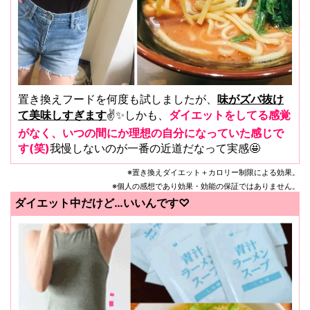
置き換えフードを何度も試しましたが、
味がズバ抜け
て美味しすぎます
✌️✨しかも、
ダイエットをしてる感覚
がなく、いつの間にか理想の自分になっていた感じで
す(笑)
我慢しないのが一番の近道だなって実感🤩
※置き換えダイエット＋カロリー制限による効果。
※個人の感想であり効果・効能の保証ではありません。
ダイエット中だけど…いいんです♡